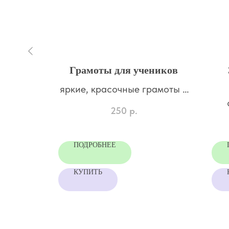
упоны
Грамоты для учеников
 разных
яркие, красочные грамоты с
огромным количеством
250
р.
н
номинаций
ПОДРОБНЕЕ
КУПИТЬ