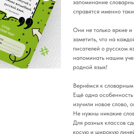
запоминание словарных
справятся именно таки
Они не только яркие и 
заметить, что на кажд
писателей о русском яз
напоминать нашим учен
родной язык!
Вернёмся к словарным
Ещё одна особенность э
изучили новое слово, о
Не нужны никакие слов
Для разных классов сд
косую и широкую линей